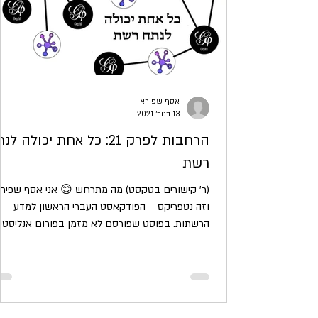
אסף שפירא
13 בנוב׳ 2021
הרחבות לפרק 21: כל אחת יכולה ל
רשת
(ר' קישורים בטקסט) מה מתרחש 😊 אני אסף שפיר
וזה נטפריקס – הפודקאסט העברי הראשון למדע
הרשתות. בפוסט שפורסם לא מזמן בפורום אנליסטים.