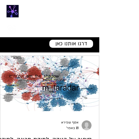
NETfrix
הבית החם של מדע הרשתות
דרגו אותנו כאן
אסף שפירא
18 באפר׳