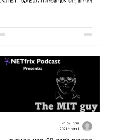
מתרחש (: אני אסף שפירא וזה נטפריקס – הפודקאסט
אסף שפירא
1 בספט׳ 2021