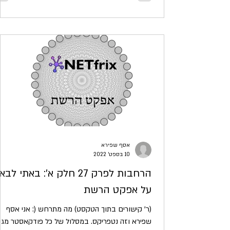
אסף שפירא
10 בספט׳ 2022
הרחבות לפרק 27 חלק א': באתי לב
על אפקט הרשת
(ר' קישורים בתוך הטקסט) מה מתרחש (: אני אסף
שפירא וזה נטפריקס. במסלול של כל פודקאסטר מגי