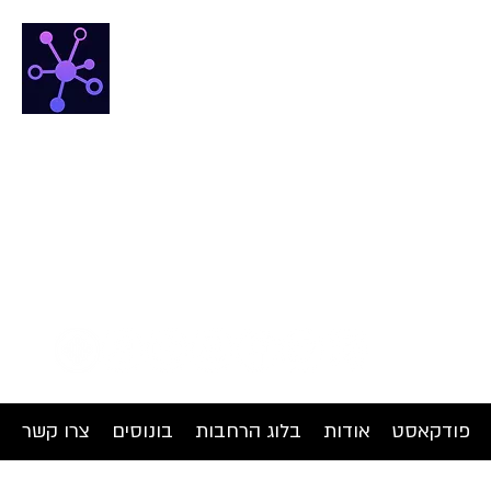
NETfrix
הבית החם של מדע הרשתות
פודקאסט
אודות
בלוג הרחבות
בונוסים
צרו קשר