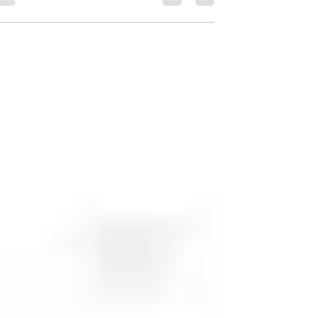
(ר' קישורים בגוף הטקסט) מה מתרחש (: אני אסף
שפירא וזה נטפריקס – הפודקאסט העברי הראשון
למדע הרשתות. היום הבאתי אורח מיוחד לסדרה
העוסקת...