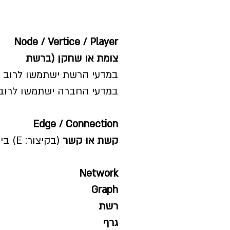
Node / Vertice / Player
צומת או שחקן (ברשת
במדעי הרשת ישתמשו לרוב במושג Vertice (קיצור: V) ובמדעי 
במדעי החברה ישתמשו לרוב
Edge / Connection
קשת או קשר
(בקיצור: E) בין שני צמתים, כדי לייצר רשת או גרף.
Network
Graph
רשת
גרף