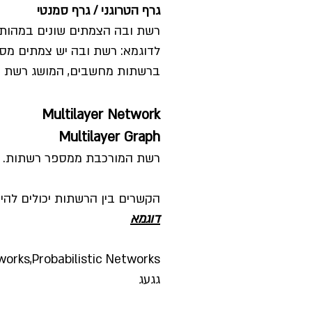
גרף הטרוגני / גרף סמנטי
רשת ובה הצמתים שונים במהותם 
לדוגמא: רשת ובה יש צמתים מסו
ברשתות מחשבים, המושג רשת הטרוגנית (בקיצור: HetNet) משמש לרשת ובה מכ
Multilayer Network
Multilayer Graph
רשת המורכבת ממספר רשתות.
הקשרים בין הרשתות יכולים להיו
דוגמא
orks,Probabilistic Networks
גגעג