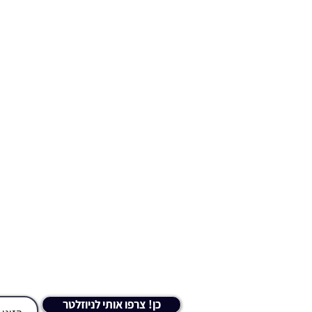
!הצטרפו לניוזלטר
מ
כן! צרפו אותי לניוזלטר