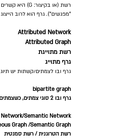
רשת (או בקיצור
"מפגשים"). גרף הוא לרוב הייצוג
Attributed Network
Attributed Graph
רשת מתוייגת
גרף מתוייג
גרף ובו לצמתים/קשתות יש תיוג או bel
bipartite graph
גרף ובו 2 סוגי צמתים, כשצמתים מסוג X קשורים לצמתים מסוג Y, למשל, רשת קשרים בין אנשים למקומות עבודה.
 Network/Semantic Network
ous Graph /Semantic Graph
רשת הטרוגנית / רשת סמנטית